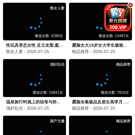
向往的生活
2026 · 更新中
生活/慢综艺
田园治愈生活
9.6