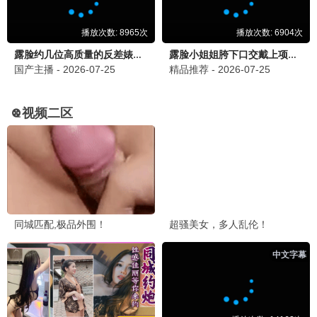
圆桌派
2026 · 更新中
文化/谈话
窦文涛文化对谈
9.5