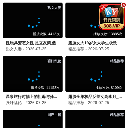
向往的生活
2026 · 更新中
生活/慢综艺
田园治愈生活
9.6