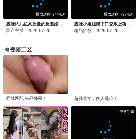
圆桌派
2026 · 更新中
文化/谈话
窦文涛文化对谈
9.5