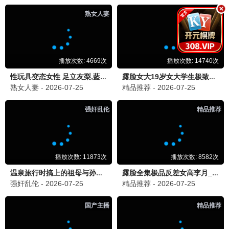
向往的生活
2026 · 更新中
生活/慢综艺
田园治愈生活
9.6